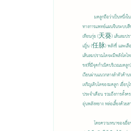
	มดลูกถือว่าเป็นหนึ่งในอวัยวะของระบบสืบพันธุ์  ซึ่งใน
ทางการแพทย์แผนจีนระบบสืบพ
เทียนกุ่ย (天葵) เส้นลม
เญิ่น (任脉) พลังชี่ และเลือด 
เส้นลมปราณไตจะมีพลังไตไหล
ชง(ที่มีจุดกำเนิดบริเวณมดลู
เวียนผ่านแนวกลางลำตัวด้านหน
เจริญเติบโตของมดลูก เยื่อบุ
ประจำเดือน รวมถึงการตั้งค
อุ่นพลังหยาง หล่อเลี้ยงด้วยส
	โดยความหนาของเยื่อบุโพรงมดลูกถือเป็นการแสดงให้เห็นว่ามดลูกเต็มไปด้วยพลังชี่ และเลือดขับเคลื่อน หล่อเลี้ยงให้ทำงาน