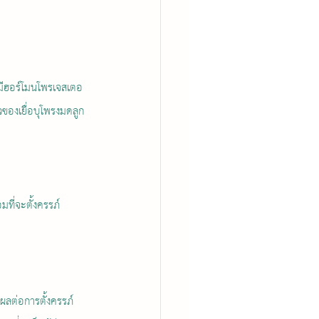
ะมีฮอร์โมนโพรเจสเตอ
วของเยื่อบุโพรงมดลูก
ที่จะตั้งครรภ์