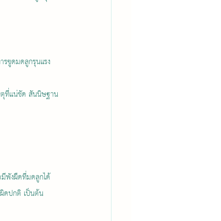
ารขูดมดลูกรุนแรง
ที่แน่ชัด สันนิษฐาน
พังผืดที่มดลูกได้ 
ผิดปกติ เป็นต้น