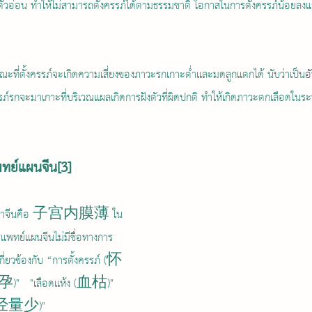
ะตัวอ่อน ทำให้ไม่สามารถตั้งครรภ์ได้ตามธรรมชาติ โอกาสในการตั้งครรภ์น้อยลงและเ
ะที่ตั้งครรภ์จะเกิดความเสี่ยงของภาวะ
รกเกาะต่ำ
และมดลูกแตกได้ นับว่าเป็น
อ
รรภ์รกจะมาเกาะที่บริเวณแผลเกิดการฝังตัวที่ผิดปกติ ทำให้เกิดภาวะตกเลือดในระ
พทย์แผนจีน[3]
แพทย์แผนจีนไม่มีชื่อทางการ
กี่ยวข้องกับ “การตั้งครรภ์ (怀
孕)"   "เลือดแห้ง (血枯)" 
ย(月经量少)" 