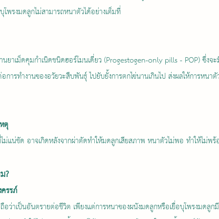
บุโพรงมดลูกไม่สามารถหนาตัวได้อย่างเต็มที่
ทานยาเม็ดคุมกำเนิดชนิดฮอร์โมนเดี่ยว (Progestogen-only pills - POP) ซึ่งจ
ต่อการทำงานของอวัยวะสืบพันธุ์ ไปยับยั้งการตกไข่นานเกินไป ส่งผลให้การหนาตั
หตุ
่ไม่แน่ชัด อาจเกิดหลังจากผ่าตัดทำให้มดลูกเสียสภาพ หนาตัวไม่พอ ทำให้ไม่พร้อม
หม?
้งครรภ์