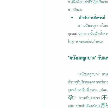
การฝังตัวของไข่ที่ปฏิสนธิแล
ยากนั่นเอง
สำหรับการตั้งครรภ์
	หากผนังมดลูกบางในขณ
คุณแม่
 นอกจากนั้นเมื่อตั้งค
ไปสู่การคลอดก่อนกำหนด
"ผนังมดลูกบาง" กับแ
	“ผนังมดลูกบาง” ภาษาจีนคือ 子宫内膜薄 ใน
ตำราสูตินรีเวชของศาสตร์การ
แพทย์แผนจีนที่เฉพาะ แต่จะเ
孕)” "ภาวะมีบุตรยาก (不
และ "ประจำเดือนน้อ