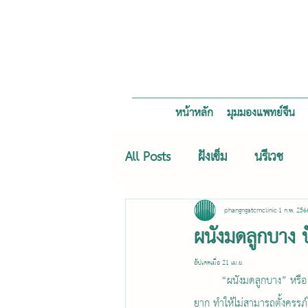
หน้าหลัก
มุมมองแพทย์จีน
All Posts
ฝังเข็ม
นรีเวช
phangngatcmclinic
1 ก.พ. 256
ผนังมดลูกบาง 
อัปเดตเมื่อ
21 เม.ย.
	“ผนังมดลูกบาง” หรือ “เยื่อบุโพรงมดลูกบาง” นับเป็นปัญหาใหญ่ของคนที่อยากมีลูก และเป็นสาเหตุที่พบบ่อยของผู้ที่มีบุตร
ยาก ทำให้ไม่สามารถตั้งครรภ