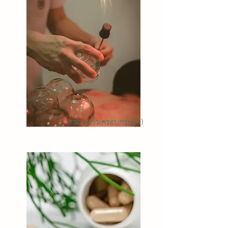
ครอบแก้ว(ครอบกระปุก)