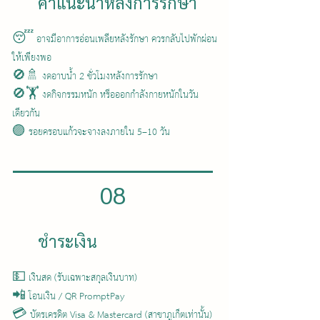
คำแนะนำหลังการรักษา
😴 อาจมีอาการอ่อนเพลียหลังรักษา ควรกลับไปพักผ่อน
ให้เพียงพอ
🚫🚿 งดอาบน้ำ 2 ชั่วโมงหลังการรักษา
🚫🏋️ งดกิจกรรมหนัก หรือออกกำลังกายหนักในวัน
เดียวกัน
🟣 รอยครอบแก้วจะจางลงภายใน 5–10 วัน
08
ชำระเงิน
💵 เงินสด (รับเฉพาะสกุลเงินบาท)
📲 โอนเงิน / QR PromptPay
💳 บัตรเครดิต Visa & Mastercard (สาขาภูเก็ตเท่านั้น)