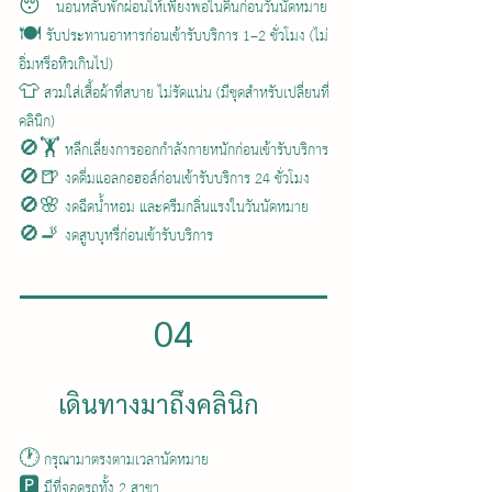
😴 นอนหลับพักผ่อนให้เพียงพอในคืนก่อนวันนัดหมาย
🍽️ รับประทานอาหารก่อนเข้ารับบริการ 1–2 ชั่วโมง (ไม่
อิ่มหรือหิวเกินไป)
👕 สวมใส่เสื้อผ้าที่สบาย ไม่รัดแน่น (มีชุดสำหรับเปลี่ยนที่
คลินิก)
🚫🏋️ หลีกเลี่ยงการออกกำลังกายหนักก่อนเข้ารับบริการ
🚫🍺 งดดื่มแอลกอฮอล์ก่อนเข้ารับบริการ 24 ชั่วโมง
🚫🌸 งดฉีดน้ำหอม และครีมกลิ่นแรงในวันนัดหมาย
🚫🚬 งดสูบบุหรี่ก่อนเข้ารับบริการ
04
เดินทางมาถึงคลินิก
🕐 กรุณามาตรงตามเวลานัดหมาย
🅿️ มีที่จอดรถทั้ง 2 สาขา