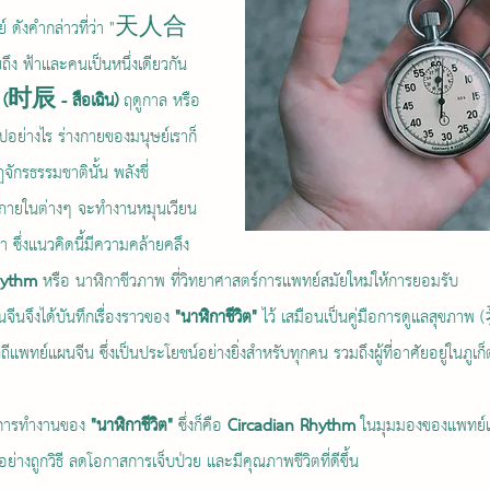
ุษย์ ดังคำกล่าวที่ว่า "天人合
ึง ฟ้าและคนเป็นหนึ่งเดียวกัน 
ม" (时辰 - สือเฉิน)
 ฤดูกาล หรือ
ย่างไร ร่างกายของมนุษย์เราก็
ักรธรรมชาตินั้น พลังชี่ 
ภายในต่างๆ จะทำงานหมุนเวียน
า ซึ่งแนวคิดนี้มีความคล้ายคลึง
hythm
 หรือ นาฬิกาชีวภาพ ที่วิทยาศาสตร์การแพทย์สมัยใหม่ให้การยอมรับ
ีนจึงได้บันทึกเรื่องราวของ 
"นาฬิกาชีวิต"
 ไว้ เสมือนเป็นคู่มือการดูแลสุขภาพ
ถีแพทย์แผนจีน ซึ่งเป็นประโยชน์อย่างยิ่งสำหรับทุกคน รวมถึงผู้ที่อาศัยอยู่ในภูเก
ฑ์การทำงานของ 
"นาฬิกาชีวิต"
 ซึ่งก็คือ 
Circadian Rhythm
 ในมุมมองของแพทย์แ
างถูกวิธี ลดโอกาสการเจ็บป่วย และมีคุณภาพชีวิตที่ดีขึ้น