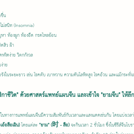
ชื่น
ไม่สนิท (Insomnia)
หา ท้องผูก ท้องอืด กรดไหลย้อน
ดสิว ฝ้า
หงิดง่าย วิตกกังวล
ยง่าย
รื้อรังในระยะยาว เช่น โรคตับ เบาหวาน ความดันโลหิตสูง โรคอ้วน และแม้กระทั่ง
กาชีวิต" ด้วยศาสตร์แพทย์แผนจีน และเข้าใจ "ยามจีน" ให้ลึกซ
 ในทางการแพทย์แผนจีนมีความสัมพันธ์กับเวลาและแสงแดดเช่นกัน โดยแบ่งเวลา
อสือเฉิน)
 โดยแต่ละ 
"ยาม" (时 - สือ)
 จะกินเวลา 2 ชั่วโมง ซึ่งในซีรีส์จีนโ