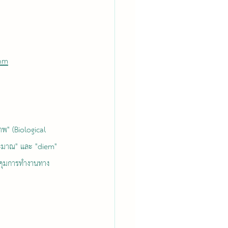
thm
าพ" (Biological 
ระมาณ" และ "diem" 
วบคุมการทำงานทาง