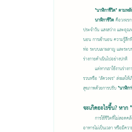
"นาฬิกาชีวิต" ตามหล
นาฬิกาชีวิต 
คือวงจรก
ประจำวัน แสงสว่าง และอุณห
นอน การเข้านอน ความรู้สึก
ท่อ ระบบเผาผลาญ และระบบภูม
ร่างกายดำเนินไปอย่างปกติ
	แต่หากเราใช้งานร่างก
รวนหรือ "ลัดวงจร" ส่งผลให้เ
สุขภาพด้วยการปรับ 
"นาฬิกาช
จะเกิดอะไรขึ้น? หาก 
	การใช้ชีวิตที่ไม่สอดคล
อาหารไม่เป็นเวลา หรือมีค