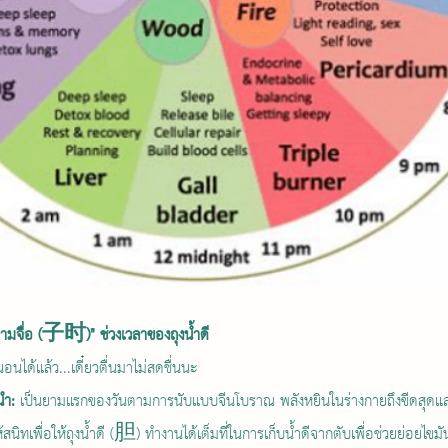
มจื่อ (子时)" ช่วงเวลาของถุงน้ำดี  
อนได้แล้ว...เดี๋ยวตื่นมาไม่สดชื่นนะ
นำ:
 เป็นยามแรกของวันตามการนับแบบจีนโบราณ พลังหยินในร่างกายถึงขีดสุดและเ
ิทเพื่อให้ถุงน้ำดี (胆) ทำงานได้เต็มที่ในการเก็บน้ำดีจากตับเพื่อช่วยย่อยไขมัน