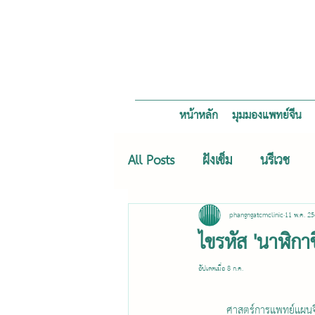
หน้าหลัก
มุมมองแพทย์จีน
All Posts
ฝังเข็ม
นรีเวช
phangngatcmclinic
11 พ.ค. 2
ไขรหัส 'นาฬิกาช
อัปเดตเมื่อ
8 ก.ค.
	ศาสตร์การแพทย์แผนจีนเชื่อมั่นในความเชื่อมโยงอันลึก