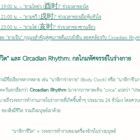
 19:00 น. – "ยามโหย่ว (酉时)" ช่วงเวลาของไต
21:00 น. – "ยามซวี (戌时)" ช่วงเวลาของเยื่อหุ้มหัวใจ
23:00 น. – "ยามไฮ่ (亥时)" ช่วงเวลาของซานเจียว
 และ "ยามจีน" กุญแจสำคัญสู่สุขภาพดีแบบยั่งยืน สอดคล้องกับ Circadian Rhy
ชีวิต" และ Circadian Rhythm: กลไกมหัศจรรย์ในร่างกาย
าจมีชื่อเรียกหลากหลาย เช่น "นาฬิการ่างกาย" (Body Clock) หรือ "นาฬิกาชีวภ
ตะวันตกเรียกว่า 
Circadian Rhythm
 (มาจากภาษาละติน "circa" แปลว่า "ป
วนหมายถึงวงจรการทำงานภายในร่างกายที่เกิดขึ้นซ้ำๆ ประมาณ 24 ชั่วโมง โดยค
องสิ่งมีชีวิต รวมถึงมนุษย์เราด้วย
"นาฬิกาชีวิต" = วงจรการทำงานของเครื่องจักรในร่างมนุษย์