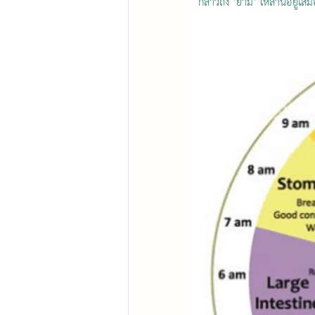
กล่าวถึง "ยาม" เหล่านี้อยู