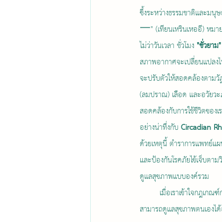
ซึ้งระหว่างธรรมชาติและมน
一" (เทียนเหรินเหออี) หมายถ
ไม่ว่าวันเวลา ชั่วโมง 
"ชั่วยา
สภาพอากาศจะเปลี่ยนแปลงไปอ
จะปรับตัวให้สอดคล้องตามวัฏจ
(ลมปราณ) เลือด และอวัยวะ
สอดคล้องกับการใช้ชีวิตของเร
อย่างน่าทึ่งกับ 
Circadian R
ด้วยเหตุนี้ ตำราการแพทย์แผนจ
และป้องกันโรคภัยไข้เจ็บตามวิ
ดูแลสุขภาพแบบองค์รวม
	เมื่อเราเข้าใจกฎเกณ
สามารถดูแลสุขภาพตนเองได้อย่