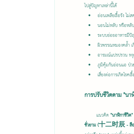
ไปสู่ปัญหาเหล่านี้ได้
อ่อนเพลียเรื้อรัง ไม่สด
นอนไม่หลับ หรือหลับ
ระบบย่อยอาหารมีปัญ
ผิวพรรณหมองคล้ำ เกิ
อารมณ์แปรปรวน หงุด
ภูมิคุ้มกันอ่อนแอ ป่ว
เสี่ยงต่อการเกิดโรคเ
การปรับชีวิตตาม "นาฬิ
	แนวคิด 
"นาฬิกาชีวิต"
ชั่วยาม (十二时辰 - สือเอ้